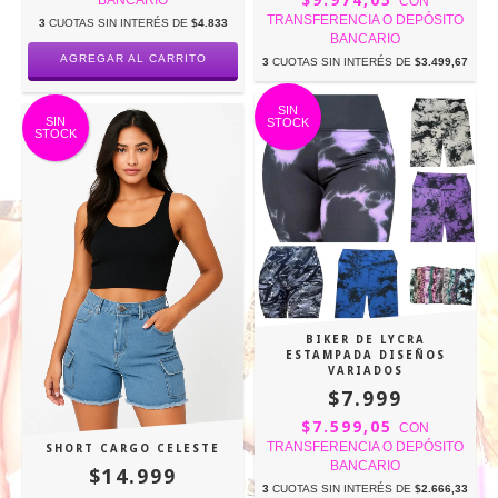
$9.974,05
BANCARIO
CON
TRANSFERENCIA O DEPÓSITO
3
CUOTAS SIN INTERÉS DE
$4.833
BANCARIO
AGREGAR AL CARRITO
3
CUOTAS SIN INTERÉS DE
$3.499,67
SIN
SIN
STOCK
STOCK
BIKER DE LYCRA
ESTAMPADA DISEÑOS
VARIADOS
$7.999
$7.599,05
CON
TRANSFERENCIA O DEPÓSITO
SHORT CARGO CELESTE
BANCARIO
$14.999
3
CUOTAS SIN INTERÉS DE
$2.666,33