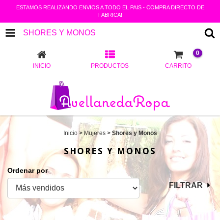
ESTAMOS REALIZANDO ENVIOS A TODO EL PAIS - COMPRA DIRECTO DE
FABRICA!
SHORES Y MONOS
0
INICIO
PRODUCTOS
CARRITO
Inicio
>
Mujeres
>
Shores y Monos
SHORES Y MONOS
Ordenar por
FILTRAR